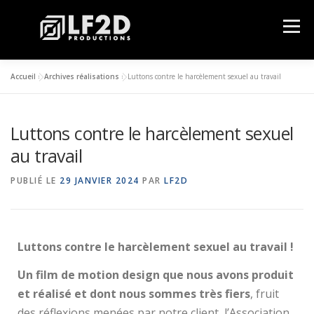
Menu
Accueil
»
Archives réalisations
»
Luttons contre le harcèlement sexuel au travail
QUI SOMMES NOUS ?
NOS PRESTATIONS
Luttons contre le harcèlement sexuel
CLIENTS
GALERIE
RÉALISATIONS
CONTACT
au travail
PUBLIÉ LE
29 JANVIER 2024
PAR
LF2D
Luttons contre le harcèlement sexuel au travail !
Un film de motion design que nous avons produit
et réalisé et dont nous sommes très fiers
, fruit
des réflexions menées par notre client, l’Association