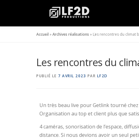
Accueil
»
Archives réalisations
»
Les rencontres du climat b
Les rencontres du clim
PUBLIÉ LE
7 AVRIL 2023
PAR
LF2D
Un très beau live pour Getlink tourné chez
Organisation au top et client plus que satis
4 caméras, sonorisation de l’espace, diffus
distance. Si nous devions avoir un seul pe