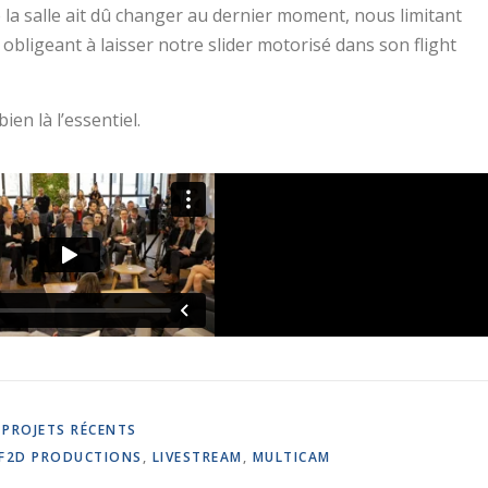
de la salle ait dû changer au dernier moment, nous limitant
obligeant à laisser notre slider motorisé dans son flight
ien là l’essentiel.
,
PROJETS RÉCENTS
F2D PRODUCTIONS
,
LIVESTREAM
,
MULTICAM